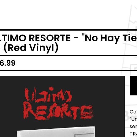
LTIMO RESORTE - "No Hay Ti
P (Red Vinyl)
6.99
Com
"Un
se
TR