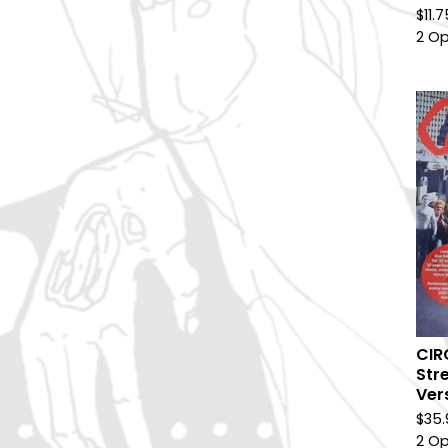
$
11.
2 Op
CIR
Stre
Ver
$
35.
2 Op