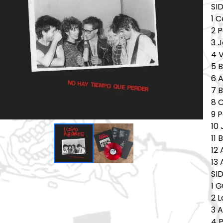
SI
1 
2 P
3 
4 V
5 
6 A
7 
8 
9 P
10
11 
12
13
SID
1 G
2 L
3 
4 