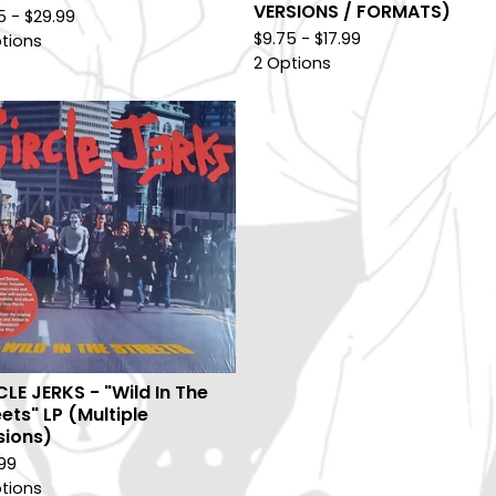
VERSIONS / FORMATS)
75 -
$
29.99
$
9.75 -
$
17.99
tions
2 Options
CLE JERKS - "Wild In The
ets" LP (Multiple
sions)
99
tions