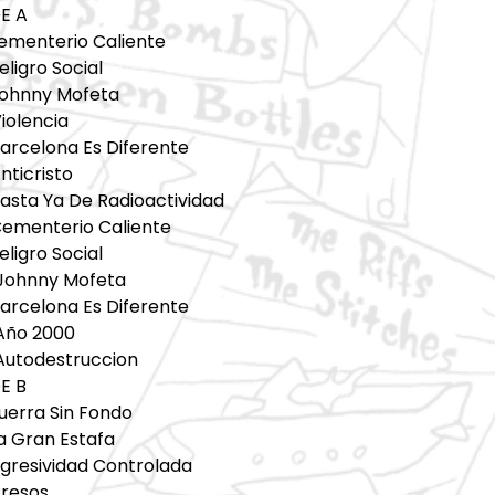
DE A
Cementerio Caliente
eligro Social
Johnny Mofeta
iolencia
Barcelona Es Diferente
nticristo
Basta Ya De Radioactividad
Cementerio Caliente
eligro Social
 Johnny Mofeta
Barcelona Es Diferente
 Año 2000
 Autodestruccion
E B
uerra Sin Fondo
a Gran Estafa
Agresividad Controlada
Presos