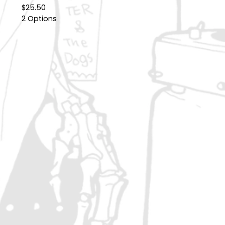
$
25.50
2 Options