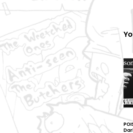
Yo
POI
Dar