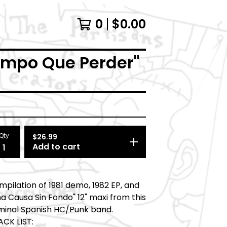
0
$
0.00
empo Que Perder"
Qty
$
26.99
Add to cart
pilation of 1981 demo, 1982 EP, and
a Causa Sin Fondo" 12" maxi from this
minal Spanish HC/Punk band.
ACK LIST: